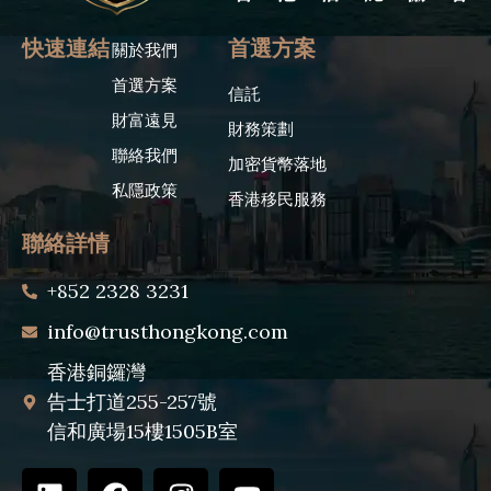
快速連結
首選方案
關於我們
首選方案
信託
財富遠見
財務策劃
聯絡我們
加密貨幣落地
私隱政策
香港移民服務
聯絡詳情
+852 2328 3231
info@trusthongkong.com
香港銅鑼灣
告士打道255-257號
信和廣場15樓1505B室